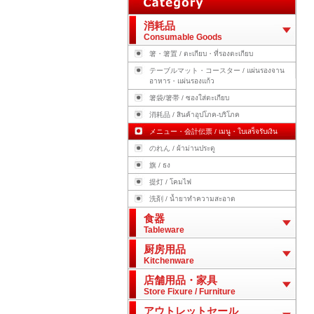
消耗品
Consumable Goods
箸・箸置 / ตะเกียบ・ที่รองตะเกียบ
テーブルマット・コースター / แผ่นรองจาน
อาหาร・แผ่นรองแก้ว
箸袋/箸帯 / ซองใส่ตะเกียบ
消耗品 / สินค้าอุปโภค-บริโภค
メニュー・会計伝票 / เมนู・ใบเสร็จรับเงิน
のれん / ผ้าม่านประตู
旗 / ธง
提灯 / โคมไฟ
洗剤 / น้ำยาทำความสะอาด
食器
Tableware
厨房用品
Kitchenware
店舗用品・家具
Store Fixure / Furniture
アウトレットセール