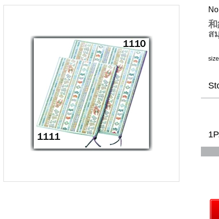
No
和
สม
siz
St
1P