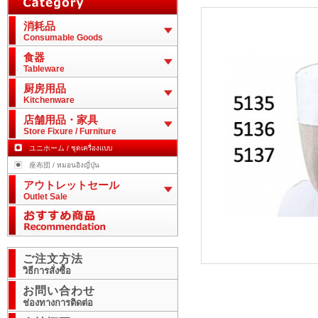
消耗品
Consumable Goods
食器
Tableware
厨房用品
Kitchenware
店舗用品・家具
Store Fixure / Furniture
ユニホーム / ชุดเครื่องแบบ
座布団 / หมอนอิงญี่ปุ่น
アウトレットセール
Outlet Sale
ご注文方法
วิธีการสั่งซื้อ
お問い合わせ
ช่องทางการติดต่อ