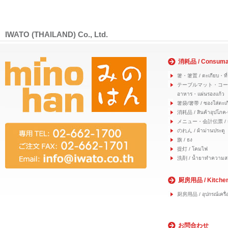
IWATO (THAILAND) Co., Ltd.
消耗品 / Consuma
箸・箸置 / ตะเกียบ・ที่
テーブルマット・コースター
อาหาร・แผ่นรองแก้ว
箸袋/箸帯 / ซองใส่ตะเก
消耗品 / สินค้าอุปโภค-
メニュー・会計伝票 / เมนู
のれん / ผ้าม่านประตู
旗 / ธง
提灯 / โคมไฟ
洗剤 / น้ำยาทำความส
厨房用品 / Kitche
厨房用品 / อุปกรณ์เครื่อ
お問合わせ