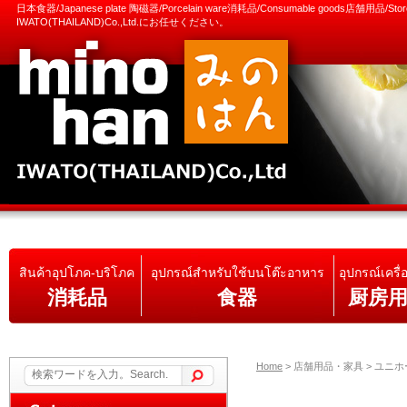
日本食器/Japanese plate 陶磁器/Porcelain ware消耗品/Consumable goods店舗用品/S
IWATO(THAILAND)Co.,Ltd.にお任せください。
สินค้าอุปโภค-บริโภค
อุปกรณ์สำหรับใช้บนโต๊ะอาหาร
อุปกรณ์เครื่
消耗品
食器
厨房
Home
>
店舗用品・家具 > ユニホーム /