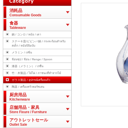
消耗品
Consumable Goods
食器
Tableware
鍋 / コンロ / หม้อ / เตา
ステーキ皿/ビビンバ鍋 / กระทะร้อนสำหรับ
สเต็ก / หม้อบิบิมบับ
メラミン / เรซิ่น
ช้อนซุป / ช้อน / Renge / Spoon
漆器（メラミン） / เรซื่น
竹・木製品 / ไม้ไผ่ / ภาชนะที่ทำจากไม้
ガラス製品 / อุปกรณ์เครื่องแก้ว
陶器 / เครื่องครัวพอร์ซเลน
厨房用品
Kitchenware
店舗用品・家具
Store Fixure / Furniture
アウトレットセール
Outlet Sale