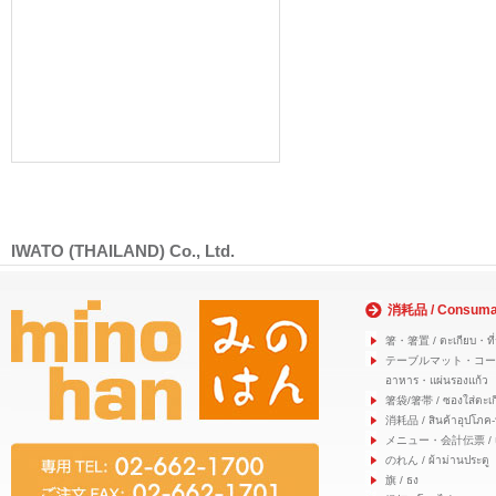
IWATO (THAILAND) Co., Ltd.
消耗品 / Consuma
箸・箸置 / ตะเกียบ・ที่
テーブルマット・コースター
อาหาร・แผ่นรองแก้ว
箸袋/箸帯 / ซองใส่ตะเก
消耗品 / สินค้าอุปโภค-
メニュー・会計伝票 / เมนู
のれん / ผ้าม่านประตู
旗 / ธง