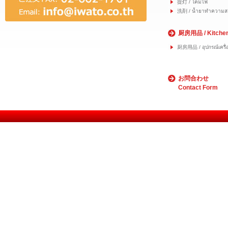
提灯 / โคมไฟ
洗剤 / น้ำยาทำความส
厨房用品 / Kitche
厨房用品 / อุปกรณ์เครื่อ
お問合わせ
Contact Form