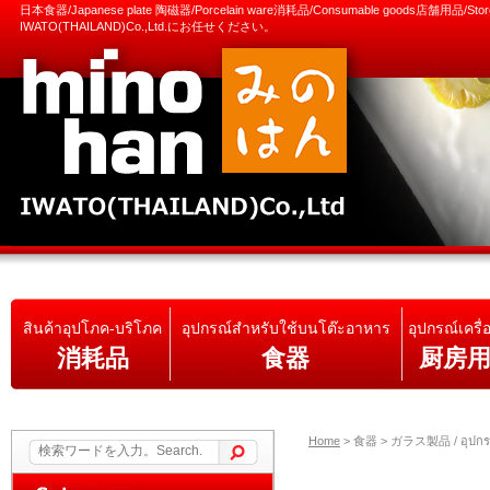
日本食器/Japanese plate 陶磁器/Porcelain ware消耗品/Consumable goods店舗用品/S
IWATO(THAILAND)Co.,Ltd.にお任せください。
สินค้าอุปโภค-บริโภค
อุปกรณ์สำหรับใช้บนโต๊ะอาหาร
อุปกรณ์เครื่
消耗品
食器
厨房
Home
>
食器 > ガラス製品 / อุปกรณ์เ