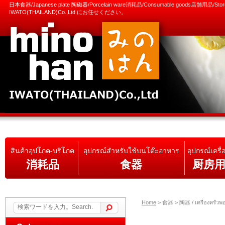
日本食器/Japanese plate 陶磁器/Porcelain ware消耗品/Consumable goods店舗用品/S
IWATO(THAILAND)Co.,Ltd.にお任せください。
สินค้าอุปโภค-บริโภค
อุปกรณ์สำหรับใช้บนโต๊ะอาหาร
อุปกรณ์เครื่
消耗品
食器
厨房
Home
>
食器 > 陶器 / เครื่องครัวพ