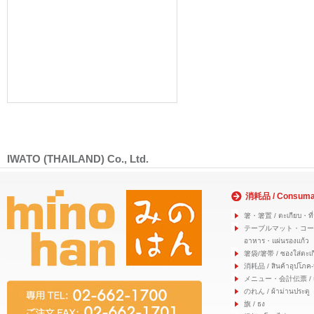
IWATO (THAILAND) Co., Ltd.
消耗品 / Consuma
箸・箸置 / ตะเกียบ・ที่
テーブルマット・コースター
อาหาร・แผ่นรองแก้ว
箸袋/箸帯 / ซองใส่ตะเก
消耗品 / สินค้าอุปโภค-
メニュー・会計伝票 / เมนู
のれん / ผ้าม่านประตู
旗 / ธง