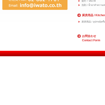
提灯 / โคมไฟ
洗剤 / น้ำยาทำความส
厨房用品 / Kitche
厨房用品 / อุปกรณ์เครื่อ
お問合わせ
Contact Form