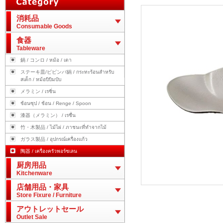
消耗品
Consumable Goods
食器
Tableware
鍋 / コンロ / หม้อ / เตา
ステーキ皿/ビビンバ鍋 / กระทะร้อนสำหรับ
สเต็ก / หม้อบิบิมบับ
メラミン / เรซิ่น
ช้อนซุป / ช้อน / Renge / Spoon
漆器（メラミン） / เรซื่น
竹・木製品 / ไม้ไผ่ / ภาชนะที่ทำจากไม้
ガラス製品 / อุปกรณ์เครื่องแก้ว
陶器 / เครื่องครัวพอร์ซเลน
厨房用品
Kitchenware
店舗用品・家具
Store Fixure / Furniture
アウトレットセール
Outlet Sale