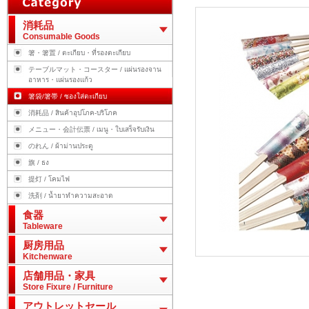
消耗品
Consumable Goods
箸・箸置 / ตะเกียบ・ที่รองตะเกียบ
テーブルマット・コースター / แผ่นรองจาน
อาหาร・แผ่นรองแก้ว
箸袋/箸帯 / ซองใส่ตะเกียบ
消耗品 / สินค้าอุปโภค-บริโภค
メニュー・会計伝票 / เมนู・ใบเสร็จรับเงิน
のれん / ผ้าม่านประตู
旗 / ธง
提灯 / โคมไฟ
洗剤 / น้ำยาทำความสะอาด
食器
Tableware
厨房用品
Kitchenware
店舗用品・家具
Store Fixure / Furniture
アウトレットセール