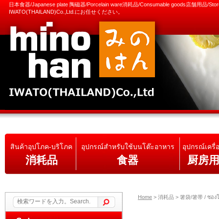
日本食器/Japanese plate 陶磁器/Porcelain ware消耗品/Consumable goods店舗用品/S
IWATO(THAILAND)Co.,Ltd.にお任せください。
สินค้าอุปโภค-บริโภค
อุปกรณ์สำหรับใช้บนโต๊ะอาหาร
อุปกรณ์เครื่
消耗品
食器
厨房
Home
>
消耗品 > 箸袋/箸帯 / ซองใส