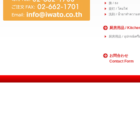
旗 / ธง
提灯 / โคมไฟ
洗剤 / น้ำยาทำความส
厨房用品 / Kitche
厨房用品 / อุปกรณ์เครื่อ
お問合わせ
Contact Form