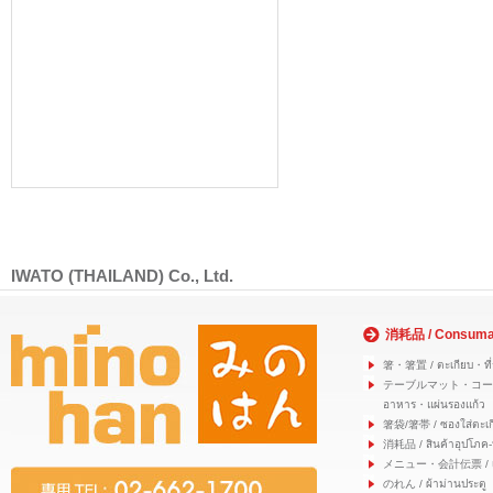
IWATO (THAILAND) Co., Ltd.
消耗品 / Consuma
箸・箸置 / ตะเกียบ・ที่
テーブルマット・コースター
อาหาร・แผ่นรองแก้ว
箸袋/箸帯 / ซองใส่ตะเก
消耗品 / สินค้าอุปโภค-
メニュー・会計伝票 / เมนู
のれん / ผ้าม่านประตู