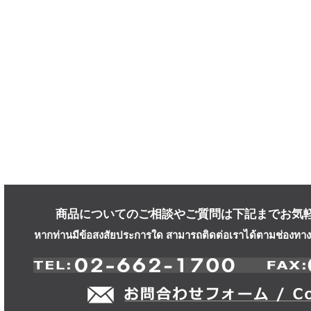
商品についてのご相談やご質問は下記までお気
หากท่านมีข้อสงสัยประการใด สามารถติดต่อเราได้ตามช่องทางก