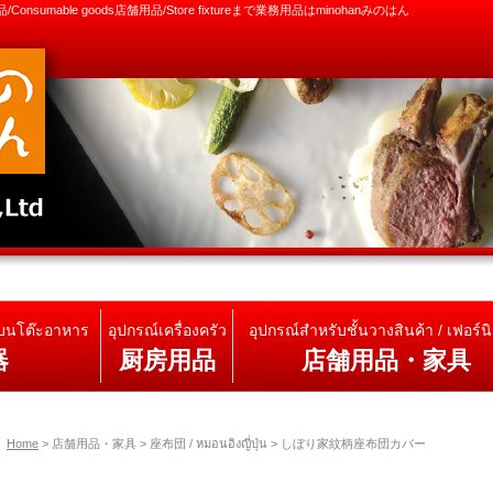
消耗品/Consumable goods店舗用品/Store fixtureまで業務用品はminohanみのはん
้บนโต๊ะอาหาร
อุปกรณ์เครื่องครัว
อุปกรณ์สำหรับชั้นวางสินค้า / เฟอร์นิ
器
厨房用品
店舗用品・家具
Home
>
店舗用品・家具 > 座布団 / หมอนอิงญี่ปุ่น
>
しぼり家紋柄座布団カバー