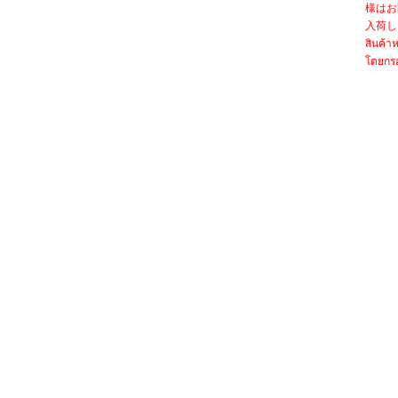
様はお
入荷し
สินค้าห
โดยกรอ