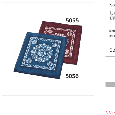
No
し
ปล
siz
cot
St
ただい