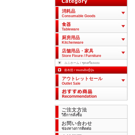
消耗品
Consumable Goods
食器
Tableware
厨房用品
Kitchenware
店舗用品・家具
Store Fixure / Furniture
ユニホーム / ชุดเครื่องแบบ
座布団 / หมอนอิงญี่ปุ่น
アウトレットセール
Outlet Sale
ご注文方法
วิธีการสั่งซื้อ
お問い合わせ
ช่องทางการติดต่อ