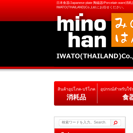
日本食器/Japanese plate 陶磁器/Porcelain ware
IWATO(THAILAND)Co.,Ltd.にお任せください。
สินค้าอุปโภค-บริโภค
อุปกรณ์สำหรับใช
消耗品
食