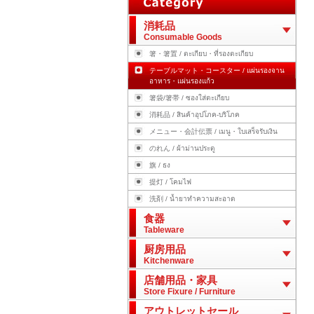
消耗品
Consumable Goods
箸・箸置 / ตะเกียบ・ที่รองตะเกียบ
テーブルマット・コースター / แผ่นรองจาน
อาหาร・แผ่นรองแก้ว
箸袋/箸帯 / ซองใส่ตะเกียบ
消耗品 / สินค้าอุปโภค-บริโภค
メニュー・会計伝票 / เมนู・ใบเสร็จรับเงิน
のれん / ผ้าม่านประตู
旗 / ธง
提灯 / โคมไฟ
洗剤 / น้ำยาทำความสะอาด
食器
Tableware
厨房用品
Kitchenware
店舗用品・家具
Store Fixure / Furniture
アウトレットセール