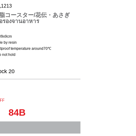
,1213
脂コースター/花伝・あさぎ
ื่อรองจานอาหาร
e/9x9cm
e by resin
tproof temperature around70℃
 not hold
ock 20
FF
84B