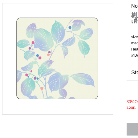
No
樹
เส
siz
mad
Hea
※Do
St
30%O
120B