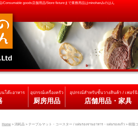
消耗品/Consumable goods店舗用品/Store fixtureまで業務用品はminohanみのはん
้บนโต๊ะอาหาร
อุปกรณ์เครื่องครัว
อุปกรณ์สำหรับชั้นวางสินค้า / เฟอร์นิ
器
厨房用品
店舗用品・家具
Home
>
消耗品 > テーブルマット・コースター / แผ่นรองจานอาหาร・แผ่นรองแก้ว
>
樹脂