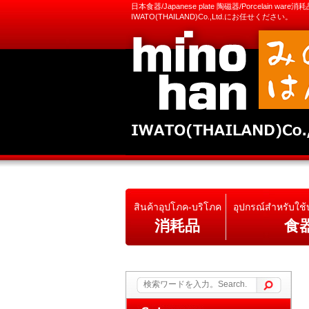
日本食器/Japanese plate 陶磁器/Porcelain ware
IWATO(THAILAND)Co.,Ltd.にお任せください。
สินค้าอุปโภค-บริโภค
อุปกรณ์สำหรับใช
消耗品
食