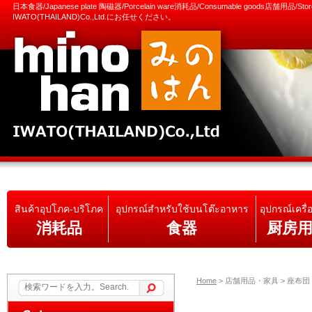
日本食器/Japanese plate 陶磁器/Porcelain ware消耗品/Consumable goods店舗用品/S
IWATO(THAILAND)Co.,Ltd.にお任せください。
สินค้าอุปโภค-บริโภค
อุปกรณ์สำหรับใช้บนโต๊ะอาหาร
อุปกรณ์เครื่
消耗品
食器
厨房
Home
>
店舗用品・家具 > 座布団 / หมอ