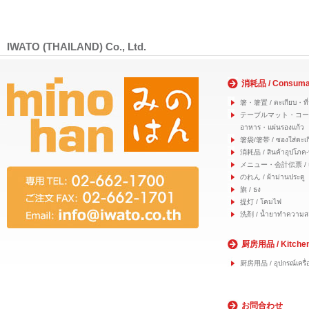
IWATO (THAILAND) Co., Ltd.
消耗品 / Consuma
箸・箸置 / ตะเกียบ・ที่
テーブルマット・コースター
อาหาร・แผ่นรองแก้ว
箸袋/箸帯 / ซองใส่ตะเก
消耗品 / สินค้าอุปโภค-
メニュー・会計伝票 / เมนู
のれん / ผ้าม่านประตู
旗 / ธง
提灯 / โคมไฟ
洗剤 / น้ำยาทำความส
厨房用品 / Kitche
厨房用品 / อุปกรณ์เครื่อ
お問合わせ