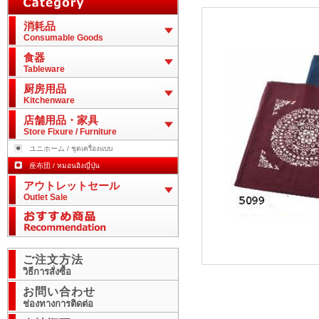
消耗品
Consumable Goods
食器
Tableware
厨房用品
Kitchenware
店舗用品・家具
Store Fixure / Furniture
ユニホーム / ชุดเครื่องแบบ
座布団 / หมอนอิงญี่ปุ่น
アウトレットセール
Outlet Sale
ご注文方法
วิธีการสั่งซื้อ
お問い合わせ
ช่องทางการติดต่อ