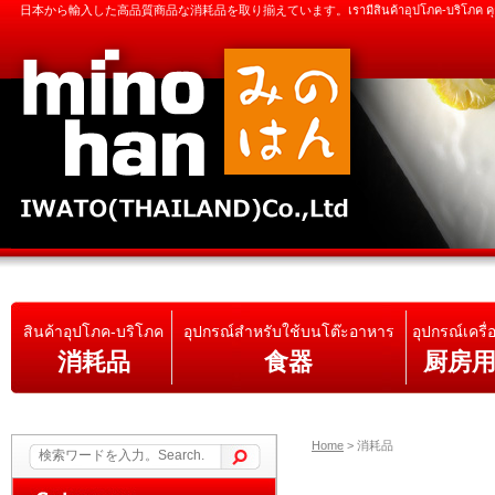
日本から輸入した高品質商品な消耗品を取り揃えています。เรามีสินค้าอุปโภค-บริโภค คุณภาพดีน
สินค้าอุปโภค-บริโภค
อุปกรณ์สำหรับใช้บนโต๊ะอาหาร
อุปกรณ์เครื่
消耗品
食器
厨房
Home
>
消耗品