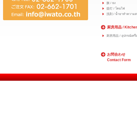
旗 / ธง
提灯 / โคมไฟ
洗剤 / น้ำยาทำความส
厨房用品 / Kitche
厨房用品 / อุปกรณ์เครื่อ
お問合わせ
Contact Form