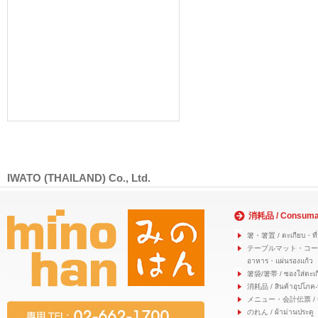
IWATO (THAILAND) Co., Ltd.
消耗品 / Consuma
箸・箸置 / ตะเกียบ・ที่
テーブルマット・コースター
อาหาร・แผ่นรองแก้ว
箸袋/箸帯 / ซองใส่ตะเก
消耗品 / สินค้าอุปโภค-
メニュー・会計伝票 / เมนู
のれん / ผ้าม่านประตู