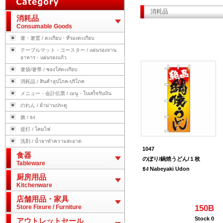
消耗品
消耗品
Consumable Goods
箸・箸置 / ตะเกียบ・ที่รองตะเกียบ
テーブルマット・コースター / แผ่นรองจาน
อาหาร・แผ่นรองแก้ว
箸袋/箸帯 / ซองใส่ตะเกียบ
消耗品 / สินค้าอุปโภค-บริโภค
メニュー・会計伝票 / เมนู・ใบเสร็จรับเงิน
のれん / ผ้าม่านประตู
旗 / ธง
提灯 / โคมไฟ
洗剤 / น้ำยาทำความสะอาด
1047
食器
のぼり/鍋焼うどん/１枚
Tableware
ธง Nabeyaki Udon
厨房用品
Kitchenware
店舗用品・家具
Store Fixure / Furniture
150B
Stock 0
アウトレットセール