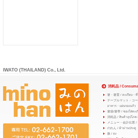
IWATO (THAILAND) Co., Ltd.
消耗品 / Consuma
箸・箸置 / ตะเกียบ・ที่
テーブルマット・コースター
อาหาร・แผ่นรองแก้ว
箸袋/箸帯 / ซองใส่ตะเก
消耗品 / สินค้าอุปโภค-
メニュー・会計伝票 / เมนู
のれん / ผ้าม่านประตู
旗 / ธง